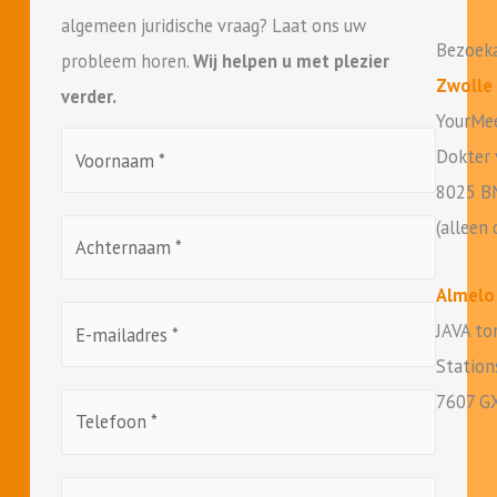
algemeen juridische vraag? Laat ons uw
Bezoek
probleem horen.
Wij helpen u met plezier
Zwolle
verder.
YourMe
Voornaam
*
Dokter
8025 B
(alleen
Achternaam
*
Almelo
E-
JAVA to
mailadres
*
Station
7607 G
Telefoon
*
Bericht
*