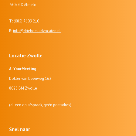
7607 GX Almelo
T:
(085) 7609 210
E:
info@driehoekadvocaten.nl
Locatie Zwolle
A: YourMeeting
Dokter van Deenweg 162
8025 BM Zwolle
(alleen op afspraak, géén postadres)
Snel naar