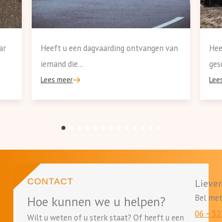
ar
Heeft u een dagvaarding ontvangen van
Hee
iemand die...
gesc
Lees meer
Lee
1
2
3
4
5
6
7
8
9
10
11
12
13
CONTACT
Liever
Bel met
Hoe kunnen we u helpen?
06 – 52
Wilt u weten of u sterk staat? Of heeft u een