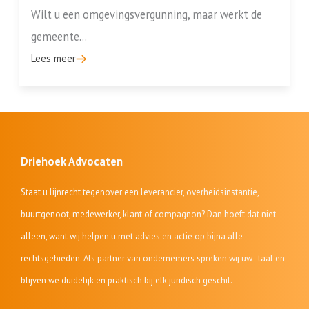
Wilt u een omgevingsvergunning, maar werkt de
gemeente...
Lees meer
Driehoek Advocaten
Staat u lijnrecht tegenover een leverancier, overheidsinstantie,
buurtgenoot, medewerker, klant of compagnon? Dan hoeft dat niet
alleen, want wij helpen u met advies en actie op bijna alle
rechtsgebieden. Als partner van ondernemers spreken wij uw taal en
blijven we duidelijk en praktisch bij elk juridisch geschil.